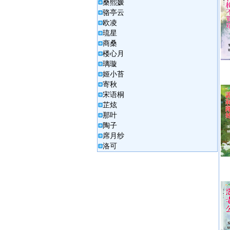
桑熙媛
骆亭云
欧凌
琉星
商桑
楼心月
璃璇
姬小苔
寄秋
宋语桐
芷炫
那叶
陶子
席月纱
洛可