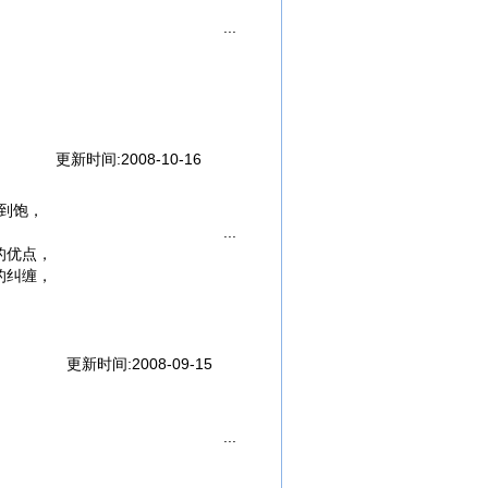
才停止，
，
问题！
更新时间:2008-10-16
吗？
”，
到饱，
重，
活，
的优点，
的纠缠，
啦……
失……
更新时间:2008-09-15
亲，
者，
咧，