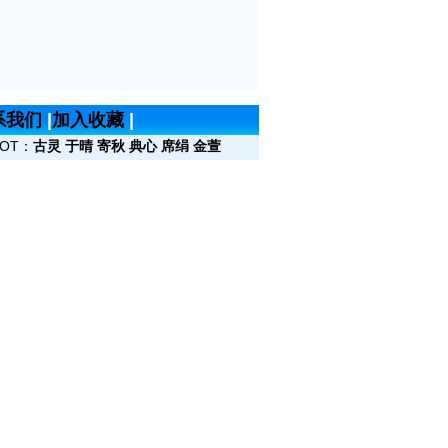
系我们
|
加入收藏
|
OT：
古灵
于晴
寄秋
典心
席绢
金萱