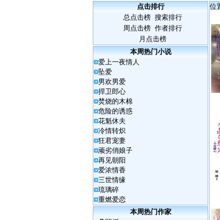
点击排行
位
总点击榜
搜索排行
周点击榜
作者排行
月点击榜
本周热门小说
爱上一夜情人
坠爱
男欢男爱
捍卫郎心
焚烧的木棉
危险的诱惑
花魁休夫
冷情转炽
狂君宠妻
顽劣俏娘子
再见朝阳
爱浓情香
三世情缘
琉璃碎
重燃爱恋
本周热门作家