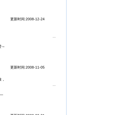
…
更新时间:2008-12-24
爱～
男人，
更新时间:2008-11-05
她顺路，
放，
！
……
─
飞掉，
！