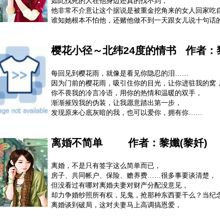
如此找死的人在他身边还真的找不到，
他真的要跟她离婚吗？何时？何地？可不可以先知会一
他非常不介意让这个据说是被重金挖角来的女人回家吃
谁知她根本不怕他，还赌他做不到一天跟女儿说十句话
哼，他是只赢不输的强者，婚姻失败已是他人生中最大
现在怎可能再输……见鬼了，为什么女儿宁愿找她也不
樱花小径～北纬24度的情书
作者：
失控的情况逼得他不得不偷偷观察她，偷师她的育儿招
最后更光明正大的天天为小事去敲人家房门，要求她解
从前的自负通通消失不见，只剩下对她才会出现的依赖
每回见到樱花雨，就像是看见你隐忍的泪……
这种症状是什么她应该也晓得，可既然她还想装蒜，
因为门前的樱花雨，吸引住你的目光，让你进驻我的窝
那么奸诈狡猾那一面的自己也是时候出来摊牌了……
你不畏我的冷言冷语，用你的热情和温暖的双手，
渐渐摧毁我的伪装，让我愿意踏出第一步，
发现原来心底灰暗的我，也可以爱你，拥有你……
离婚不简单
作者：
黎孅(黎奷)
离婚，不是只有签字这么简单而已，
房子、共同帐户、保险、赡养费……很多事要谈清楚，
但没看过有哪对离婚夫妻对财产分配没意见，
却力争婚纱照所有权，见鬼，抢那种东西要干么？当纪念
离婚谈到破局，这对夫妻马上高调搞恩爱，
她帮他整理领子、他对她放电眼，感情甜到会害蚂蚁溺