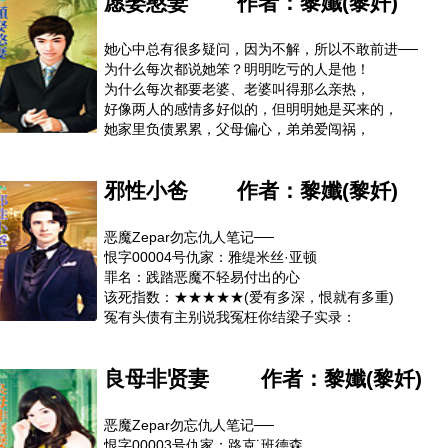
愿娶憨妻
作者：
黎孅(黎奷)
哪知她还是太嫩了，厘清责任归属后，有罪的人反而是
她不该勾引为人师表的正派讲师一夜情，罚她天天跟他
在她家遭小偷后，去跟他同居……该糟，没见过这么爱
她心中总有很多疑问，因为不解，所以不敢前进──
家规千千万万条，不干净、不整齐、不养生都会被教训
为什么每次都说她笨？明明吃亏的人是他！
猴～她也不是没绝招的，把过去搞叛逆的形象砍掉重练
为什么每次都要老婆、老婆叫得那么亲热，
她的装可爱及娃娃音可是天下无敌的，果然成功搞定他
好像两人的感情多好似的，但明明她是买来的，
让他口头禅换成“我是立志让你上天堂的男人”……
她家里负债累累，父母偏心，弟弟爱闯祸，
四处为她相亲找丈夫，实际上是为她们家找金主，
明知道是当冤大头，为什么他还愿意娶她？
邪性小爸
作者：
黎孅(黎奷)
他又不是脑满肠肥、地中海秃加大肚腩的阿伯，
不但帅气健壮、有钱有才气，还有粉丝一堆等他挑，
干么要忍受她三不五时踹他两脚、吼他一声的坏脾气？
恶魔Zepar勿忘仇人笔记──
不懂、不懂，她就是不懂，他图的到底是什么？
恨字00004号仇家：雅缇米丝·亚顿
直到她出了车祸，他偷偷的掉泪却在她面前装笑时，
罪名：践踏恶魔不轻易付出的心
他弟弟说了：“能不能对我大哥好一点，大嫂。”
该死指数：★★★★★(爱有多深，恨就有多重)
原来，他图的这么简单，只要她对他好一点……
冤有头债有主别说我冤枉你结梁子实录：
变态=我=人称恶魔的雷蒙盖顿族长？
她竟敢这么批评我对养女们的管教方式，
良母非贤妻
作者：
黎孅(黎奷)
还说我根本不懂什么才是爱，
我怎么会不懂，爱就是要用做的──
噢，这野蛮女竟然用书K得我满头包，
恶魔Zepar勿忘仇人笔记──
看来除了中文，我还得向她加修一门课──爱……
恨字00003号仇家：路克˙班德森