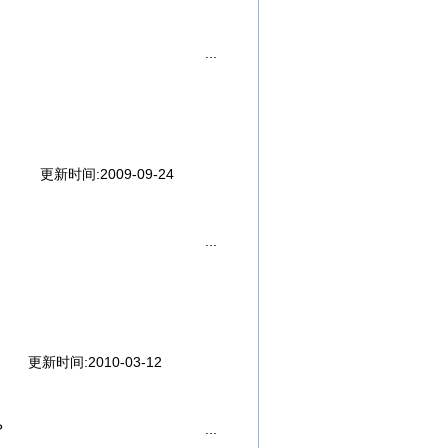
久了……
失身，
……
更新时间:2009-09-24
，
顾！
更新时间:2010-03-12
，
，
？
，