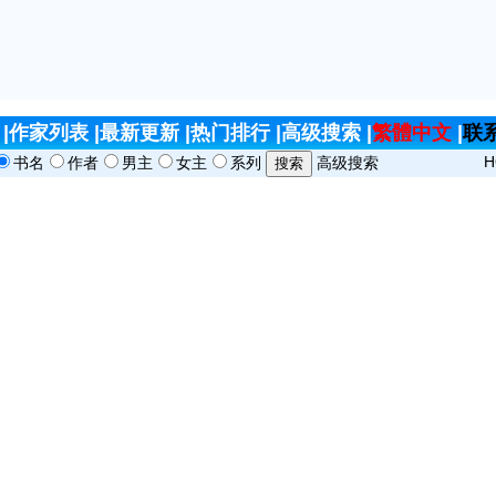
|
作家列表
|
最新更新
|
热门排行
|
高级搜索
|
繁體中文
|
联
H
书名
作者
男主
女主
系列
高级搜索