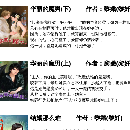
一同打拚事业，他主内搞创意，她对外跑业务，
华丽的魔男(下)
作者：
黎孅(黎奷
合作无间、天生绝配，所以全部的人包括李先生这位当
完全想不透为什么李太太要休掉他？
明明两人在床上很速配，他一夜多次的表现也可圈可点
“起来跟我打架，好不好……”他的声音轻柔，像风一样
一年一度的出国度假十分顺利，他的好老公形象加分到
只有在她睡著时，他才敢出现在她身边，
看来想套出他们婚姻危机是啥，就得靠高科技来“打听消
因为，她不记得他了，就算醒来，也对他很客气。
真相是──李先生搞劈腿，地下情人不时打电话来对正宫
现在的他，心完整了，爱情却仍残缺著，
李先生马上喊冤，因为他也是看报告才知自己有个第三
这一切，都是她造成的，可她全忘了，
所以，他也不在乎了。
从前，他只夺取人类的记忆，现在，恶魔改拿灵魂，
华丽的魔男(上)
作者：
黎孅(黎奷
他晓得这个改变，总有一天会让自己毁灭，
因此，他总离她很远，生怕自己的魔力会迷惑她，
让她交出真心，让她因为爱他而痛苦，
“主人，你的血很美味呢。”恶魔优雅的擦擦嘴。
但他从不知道，
咬著下唇，最后她实在忍不住痛，抄起人字拖，把魔当
距离，并不能影响爱情产生的奇迹出现……
这是她与恶魔缔约后，一人一魔的初次交手，
从此以后，这个表面上叫她主人，
实际行为却把她当“下人”的臭魔男就跟她杠上了！
看准她怕痛这点，三不五就咬她兼吸血，
明明自己有洁癖，还故意把地板弄脏来使唤她，
结婚那么难
作者：
黎孅(黎奷)
哼，要比狠，她也不会输他啦！
敢惹她生气，她就把他的肚子当弹簧垫，踩踩踩；
让她不开心，她就拿拖鞋对准他的俊脸，巴巴巴，