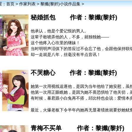
置：
首页
>
作家列表
>
黎孅(黎奷)小说作品集
>
秘婚抓包
作者：
黎孅(黎奷)
他承认，他是个爱记恨的男人。
这辈子敢唬弄他的人，不多，就独独她——
这个他疼入心坎里的继妹！
当时明明声泪俱下的答应过不会忘了他，会跟他保持联
却一走就是八年，丝毫没有半点音讯！
她那梅开四度、男人一个换过一个的母亲显然教育子女
他愿意亲自教会这丫头什么是言行合一的负责任态度，
不哭糖心
作者：
黎孅(黎奷)
言教不如身教，他一步一步诱引她往自己身边靠，
给她宽厚的肩膀依偎，让她感受到家的温暖，
终于，在一个天时地利人和的浪漫月夜下，“不小心”吃
她第一次用视线追逐他，是因为当年他给了她安慰，虽
然后负责任的娶了她……太完美了，所有事都在他的预
他第一次用正眼瞧她，是因为她不畏恐惧给了他关切，
只除了一件事……
有时候，暴君跟小白兔再不搭，邱比特也会说：爱情本身
最近，火爆老板下令半年内她再无显著绩效就要炒她鱿
但，身为便利贴要如何有绩效？她只好像平常一样，
有人病了给药、有人累了给关心、有人开口给答应，
青梅不买单
作者：
黎孅(黎奷)
没想到对象换成老板，绩效变了样，两人竟然上了床，