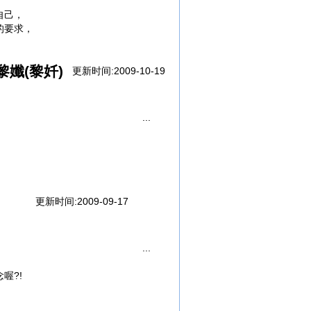
下？
自己，
的要求，
的污点，
找他？
黎孅(黎奷)
数，
更新时间:2009-10-19
惑，
和无措，
，
更新时间:2009-09-17
喔?!
死，