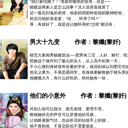
“我们要结婚了！”准新郎愉快的宣布，但是──
这样的生存游戏直到他有天不吸她血，还逼她喝补品后
瞧瞧这两家人是怎么回事？没人说恭喜就算了，
她总算明白，这个恶魔只是嘴巴有点坏，
还一脸见到鬼的表情，他老妈用那种发指的眼神瞪他，
对他的好感顿时有如滔滔江水连绵不绝，
然后问他的准老婆，“你……怀孕了吗？”
可是，人家早有个追寻了好几世纪的旧情人了……
厚，有就好了，就是连让她怀孕的“过程”都没有，
他才急著想把人娶回家，到时随他爱怎么乱来都没人管
他老爸又问：“你们要结婚是吗？凭什么？”
男大十九变
作者：
黎孅(黎奷)
就凭他超级爱她、两人从没吵过架，他事业有成养家没
两家长辈居然辟室密谈，拜托，结个婚而已有那么严重
会议结果──同居试婚并遵守三大条款，期间男方得“停机
模范大家闺秀杨雅筑说──肥男有三宝，人好、耐打、吃
准新人不满意但还可以接受，只是，长辈们心机真的很
想她这个做作到了极点的女人，从上高中的第一天，
把他五岁破坏王外甥丢给他们照顾，实习未来的家庭生
不小心撞到身材很有份量的学长，就深刻体认到肥宅宅
准婆婆和准岳父换了身份就换了脑袋，变得超机车，
他见义勇为，不畏恶霸同学，舍身就拳解救她于猪头男
什么都要管，意见还不合，搞到他们不私奔就一定切了
他慷慨大方，有什么好吃的，绝对她有一份，
他慧眼独具，居然说：“我喜欢食欲好的女生。”
就是他了！她决定跟他一起度过，她十六岁的生日，
他们的小意外
作者：
黎孅(黎奷)
可没想到他竟放她鸽子，然后一声不说的转学，彻底消
十年后，越来越美的她深陷被母亲逼婚之苦，
偶然间听到熟悉的名字──康宇诚，她马上指名要他来相
对别人他可以很冷、面无表情、爱理不理，
但，他怎么跟她记忆中的样子不太一样？
唯独她碎念的声音可以穿透他的耳膜，
变得相貌堂堂、身材挺拔、舌灿莲花，标准的桃花带原
让他眯著眼气结，也会听话的拈熄手上的烟，
最可恶的是还想跟她撇清关系当路人?!哼，他道行浅得
他不善热络、不喜交际也不需要朋友，