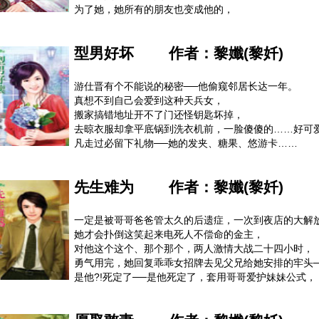
先赏他“天谴”为当年的过错赎罪，他俩再来“重新开始”…
为了她，她所有的朋友也变成他的，
可她却在他远赴美国数个月后消失，
六年后他回来，才发现有个读幼稚园的儿子，
型男好坏
作者：
黎孅(黎奷)
而他被抛弃的原因很可笑──
呜～～对不起，我不想拖累你，你还有大好前途……
就因为这样？他气得想狠狠扁她一顿，
游仕晋有个不能说的秘密──他偷窥邻居长达一年。
但……她先哭了耶，哭得肝肠寸断，哭得他心软，
真想不到自己会爱到这种天兵女，
男人对三种女人没辙──初恋、前女友、会哭的，
搬家搞错地址开不了门还怪钥匙坏掉，
刚好她通通包办，他只好气闷在心，脸学会笑，
去晾衣服却拿平底锅到洗衣机前，一脸傻傻的……好可
看能不能延续这老是叫他甘愿落下风的初恋……
凡走过必留下礼物──她的发夹、糖果、悠游卡……
他骂她笨蛋，她还呆呆的说：“很多人都这么说。”
最耍笨的是，她不记得他，他可是每天在她面前晃耶，
先生难为
作者：
黎孅(黎奷)
真是太心酸了，他除了嘴贱了点，几乎可说是完美的真
好不容易靠著她是他小外甥的幼稚园老师这点，
硬在她脑中建档他的个人资料，他再绕点远路的假装跟
一定是被哥哥爸爸管太久的后遗症，一次到夜店的大解
热血的展开追求大计，但是，她居然有了个劈腿男朋友
她才会扑倒这笑起来电死人不偿命的金主，
他想帮忙，她却总说：“仕晋，你是好人……”
对他这个这个、那个那个，两人激情大战二十四小时，
好人是吗？与其收到好人卡，他宁愿当夺人所爱的坏人
勇气用完，她回复乖乖女招牌去见父兄给她安排的牢头─
是他?!死定了──是他死定了，套用哥哥爱护妹妹公式，
他动了她，铁定会被哥哥边喊畜生边狂殴到灵魂从嘴巴
嘿嘿，这下把柄在手，他们就尽快达成各过各的共识吧