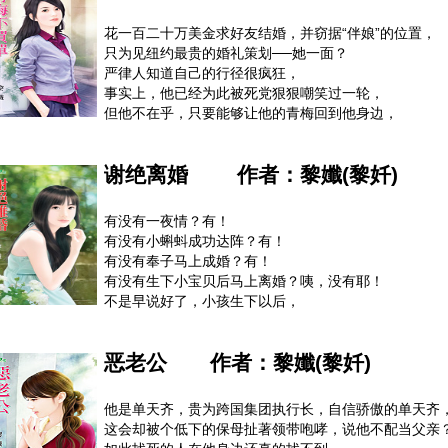
那她只好躲著他，毕竟他可以逢场作戏，她却是喜欢很
花一百二十万美金求好友结婚，并窃据“伴娘”的位置，
正常来说应该是这样──谈恋爱、见家长、亲密行为。
只为见纽约最贵的婚礼策划──她一面？
但看到她穿美美的要去相亲，他就一整个火大！
严律人知道自己的行径很疯狂，
甚至恶意的拿酒灌醉她，趁她迷糊点头时，让她失约+
事实上，他已经为此被死党狠狠嘲笑过一轮，
后来他发现那是妒火燃烧，其实他是喜欢上她了，可是
但他不在乎，只要能够让他的青梅回到他身边，
他不过是顺序搞错了，她有必要避他如蛇蝎吗？
一切都是值得的，谁让他不能没有她，
而他笨得直到失去才发现这一点……
谢绝离婚
作者：
黎孅(黎奷)
光是等，是等不到爱的，师青梅到最后才明白这道理。
曾经，她小小的世界绕著他旋转，
有没有一夜情？有！
即便得到不及付出的百分之一也毫无怨言，
有没有小蝌蚪成功达阵？有！
就只怕被律人哥哥嫌弃退婚，到时候，她还剩下什么？
有没有奉子马上成婚？有！
却不知道他早就违背婚约在外包养情妇，
有没有生下小宝贝后马上离婚？咦，没有耶！
真心被弃如敝屣，她决定要先爱自己、找到生活的重心
不是早说好了，小孩生下以后，
可他为何还要再出现扰乱她的心？
就你走你的路，我过我的独木桥，最好老死不相往来？
怎么，孩子的爸却迟迟不执行当初的合约赶她出门？
恶老公
作者：
黎孅(黎奷)
不但由她决定小孩的名字，还怕她太累，请保母帮忙照
夸张的还不只这些，他处处照顾她，努力帮她进补，
还办了张附卡随便她刷，
他是单天齐，贵为跨国集团执行长，自信骄傲的单天齐
但最令她想不通的是，他常把她打扮得漂漂亮亮带出门
这会却被个低下的保母扯著领带咆哮，说他不配当父亲
到处对别人介绍她是他老婆，还动不动就吃她的嫩豆腐