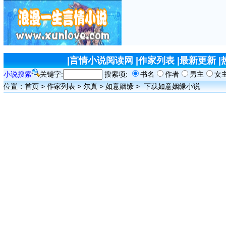
|
言情小说阅读网
|
作家列表
|
最新更新
|
小说搜索
关键字:
搜索项:
书名
作者
男主
女
位置：
首页
>
作家列表
>
尔真
>
如意姻缘
>
下载如意姻缘小说