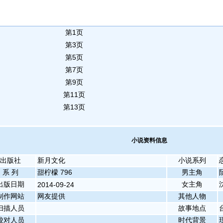
第1页
第3页
第5页
第7页
第9页
第11页
第13页
小说资料信息
出版社
新月文化
小说系列
系 列
甜柠檬 796
男主角
出版日期
女主角
2014-09-24
制作网站
网友提供
其他人物
扫描人员
故事地点
校对人员
时代背景