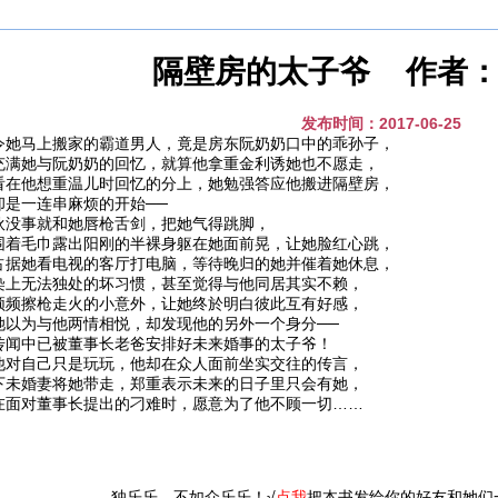
隔壁房的太子爷 作者
发布时间：2017-06-25
令她马上搬家的霸道男人，竟是房东阮奶奶口中的乖孙子，
充满她与阮奶奶的回忆，就算他拿重金利诱她也不愿走，
看在他想重温儿时回忆的分上，她勉强答应他搬进隔壁房，
却是一连串麻烦的开始──
伙没事就和她唇枪舌剑，把她气得跳脚，
围着毛巾露出阳刚的半裸身躯在她面前晃，让她脸红心跳，
占据她看电视的客厅打电脑，等待晚归的她并催着她休息，
染上无法独处的坏习惯，甚至觉得与他同居其实不赖，
频频擦枪走火的小意外，让她终於明白彼此互有好感，
她以为与他两情相悦，却发现他的另外一个身分──
传闻中已被董事长老爸安排好未来婚事的太子爷！
他对自己只是玩玩，他却在众人面前坐实交往的传言，
下未婚妻将她带走，郑重表示未来的日子里只会有她，
在面对董事长提出的刁难时，愿意为了他不顾一切……
独乐乐，不如众乐乐！√
点我
把本书发给你的好友和她们