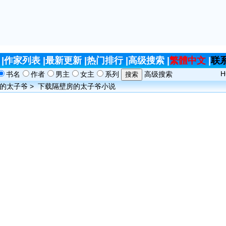
|
作家列表
|
最新更新
|
热门排行
|
高级搜索
|
繁體中文
|
联
H
书名
作者
男主
女主
系列
高级搜索
的太子爷
>
下载隔壁房的太子爷小说