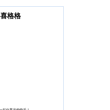
：
喜格格
一起分享这份快乐！