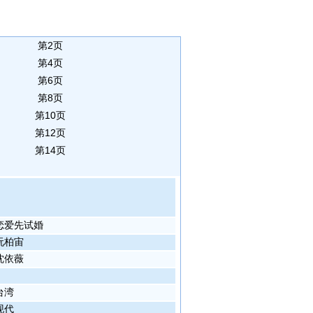
第2页
第4页
第6页
第8页
第10页
第12页
第14页
恋爱先试婚
阮柏宙
沈依薇
台湾
现代