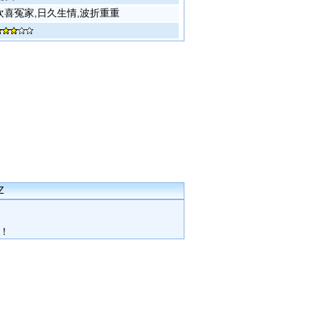
欢喜冤家,日久生情,波折重重
Z
！