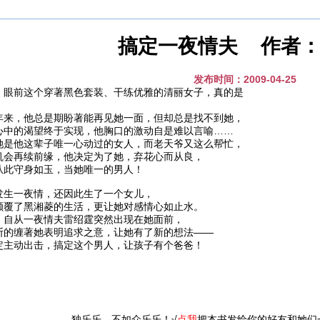
搞定一夜情夫 作者
发布时间：2009-04-25
！眼前这个穿著黑色套装、干练优雅的清丽女子，真的是
年来，他总是期盼著能再见她一面，但却总是找不到她，
心中的渴望终于实现，他胸口的激动自是难以言喻……
她是他这辈子唯一心动过的女人，而老天爷又这么帮忙，
机会再续前缘，他决定为了她，弃花心而从良，
从此守身如玉，当她唯一的男人！
发生一夜情，还因此生了一个女儿，
颠覆了黑湘菱的生活，更让她对感情心如止水。
，自从一夜情夫雷绍霆突然出现在她面前，
断的缠著她表明追求之意，让她有了新的想法——
定主动出击，搞定这个男人，让孩子有个爸爸！
独乐乐，不如众乐乐！√
点我
把本书发给你的好友和她们