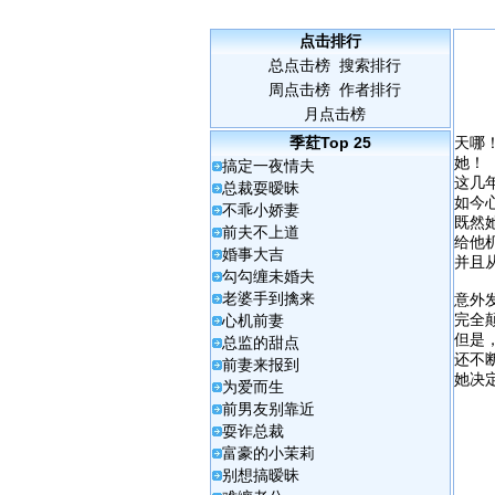
点击排行
总点击榜
搜索排行
周点击榜
作者排行
月点击榜
季荭
Top 25
天哪
她！
搞定一夜情夫
这几
总裁耍暧昧
如今
不乖小娇妻
既然
前夫不上道
给他
婚事大吉
并且
勾勾缠未婚夫
老婆手到擒来
意外
完全
心机前妻
但是
总监的甜点
还不
前妻来报到
她决
为爱而生
前男友别靠近
耍诈总裁
富豪的小茉莉
别想搞暧昧