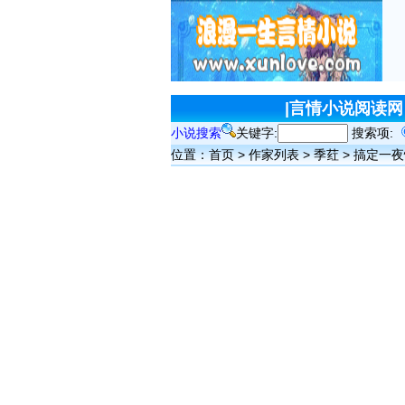
|
言情小说阅读网
小说搜索
关键字:
搜索项:
位置：
首页
>
作家列表
>
季荭
>
搞定一夜