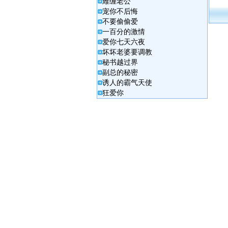
难缠老公
宠你不后悔
不要偷偷爱
一百分的激情
爱你七天六夜
坏坏老婆要调教
秘书越过界
副总的秘密
诱人的霸气天使
狂爱你