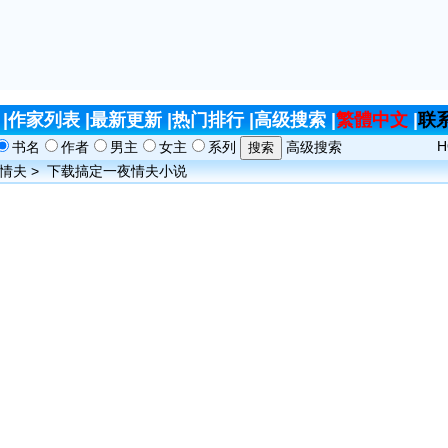
|
作家列表
|
最新更新
|
热门排行
|
高级搜索
|
繁體中文
|
联
H
书名
作者
男主
女主
系列
高级搜索
情夫
>
下载搞定一夜情夫小说